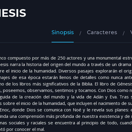
ESIS
Sinopsis
Caracteres
nco compuesto por más de 250 actores y una monumental estruc
esis narra la historia del origen del mundo a través de un drama é
re el inicio de la humanidad. Diversos pasajes explorarán el or
ajes de esa época estarán llenos de detalles como nunca ante
o de los libros más significativos de la Biblia. El libro de Géne
 poseemos, observamos, sentimos y tocamos. Con Dios como narra
eguida de la creación del mundo y la vida de Adán y Eva. Tras
sobre el inicio de la humanidad, que incluyen el nacimiento de sus 
Enoc, donde Dios se comunica con Noé y le revela sus planes: el d
inda una comprensión más profunda de nuestra existencia y de n
mas sociales y raciales se encuentra al principio de todo, cuand
tó por conocer el mal.