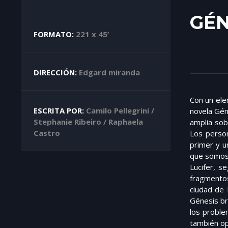
GÉN
FORMATO:
221 x 45’
DIRECCIÓN:
Edgard miranda
Con un ele
ESCRITA POR:
Camilo Pellegrini /
novela Gén
Stephanie Ribeiro / Raphaela
amplia sob
Castro
Los person
primer y un
que somos,
Lucifer, s
fragmentos 
ciudad de 
Génesis br
los proble
también op