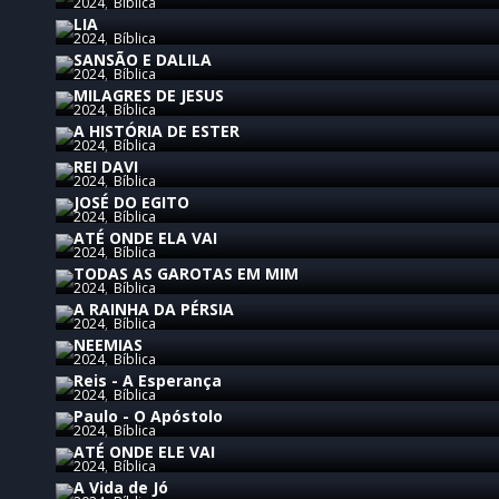
2024
Bíblica
LIA
2024
Bíblica
SANSÃO E DALILA
2024
Bíblica
MILAGRES DE JESUS
2024
Bíblica
A HISTÓRIA DE ESTER
2024
Bíblica
REI DAVI
2024
Bíblica
JOSÉ DO EGITO
2024
Bíblica
ATÉ ONDE ELA VAI
2024
Bíblica
TODAS AS GAROTAS EM MIM
2024
Bíblica
A RAINHA DA PÉRSIA
2024
Bíblica
NEEMIAS
2024
Bíblica
Reis - A Esperança
2024
Bíblica
Paulo - O Apóstolo
2024
Bíblica
ATÉ ONDE ELE VAI
2024
Bíblica
A Vida de Jó