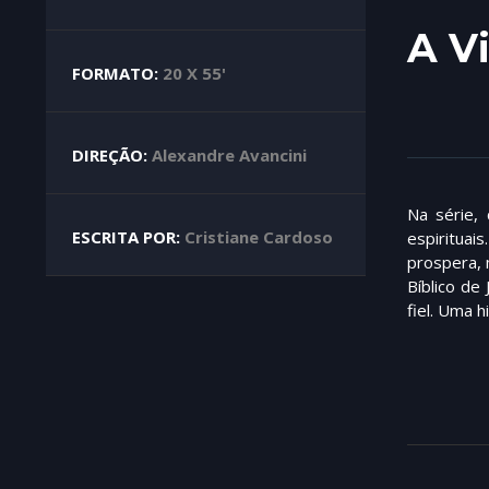
A V
FORMATO:
20 X 55'
DIREÇÃO:
Alexandre Avancini
Na série,
ESCRITA POR:
Cristiane Cardoso
espirituai
prospera, 
Bíblico de
fiel. Uma h