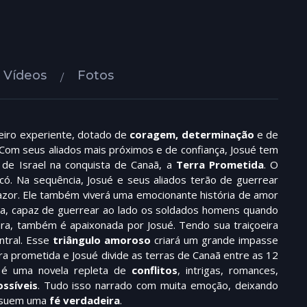
Vídeos
Fotos
reiro experiente, dotado de
coragem, determinação
e de
. Com seus aliados mais próximos e de confiança, Josué tem
 de Israel na conquista de Canaã, a
Terra Prometida
. O
ricó. Na sequência, Josué e seus aliados terão de guerrear
azor. Ele também viverá uma emocionante história de amor
da, capaz de guerrear ao lado os soldados homens quando
ara, também é apaixonada por Josué. Tendo sua traiçoeira
ntral. Esse
triângulo amoroso
criará um grande impasse
ra prometida e Josué divide as terras de Canaã entre as 12
 é uma novela repleta de
conflitos
, intrigas, romances,
ssíveis
. Tudo isso narrado com muita emoção, deixando
ossuem uma
fé verdadeira
.