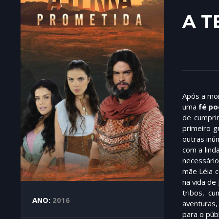
A T
Após a mo
uma
fé p
de cumprir
primeiro g
outras inú
com a lind
necessário
mãe Léia c
na vida de
tribos, c
ANO:
2016
aventuras
para o púb