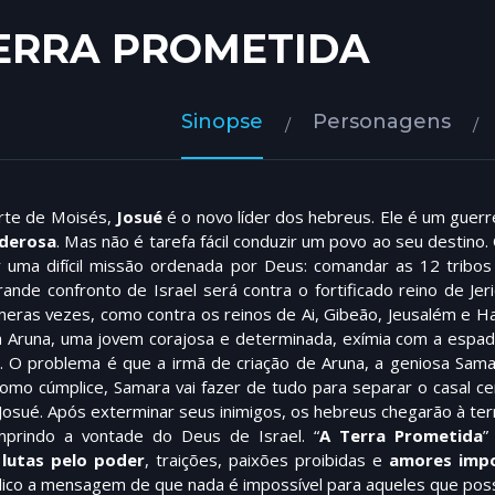
ERRA PROMETIDA
Sinopse
Personagens
rte de Moisés,
Josué
é o novo líder dos hebreus. Ele é um guer
oderosa
. Mas não é tarefa fácil conduzir um povo ao seu destino
 uma difícil missão ordenada por Deus: comandar as 12 tribos
rande confronto de Israel será contra o fortificado reino de Je
meras vezes, como contra os reinos de Ai, Gibeão, Jeusalém e H
a Aruna, uma jovem corajosa e determinada, exímia com a espa
. O problema é que a irmã de criação de Aruna, a geniosa Sam
omo cúmplice, Samara vai fazer de tudo para separar o casal ce
 Josué. Após exterminar seus inimigos, os hebreus chegarão à ter
umprindo a vontade do Deus de Israel. “
A Terra Prometida
”
,
lutas pelo poder
, traições, paixões proibidas e
amores impo
lico a mensagem de que nada é impossível para aqueles que p